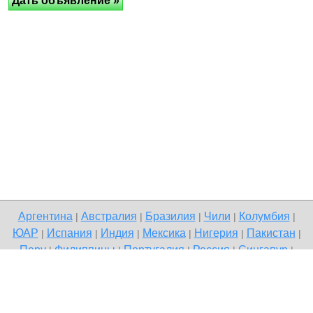
Аргентина
Австралия
Бразилия
Чили
Колумбия
|
|
|
|
|
ЮАР
Испания
Индия
Мексика
Нигерия
Пакистан
|
|
|
|
|
|
Перу
Филиппины
Португалия
Россия
Сингапур
|
|
|
|
|
Великобритания
США
Венесуэла
|
|
Copyright © 2026 Terdo — доска бесплатных объявлений,
Сыктывкар