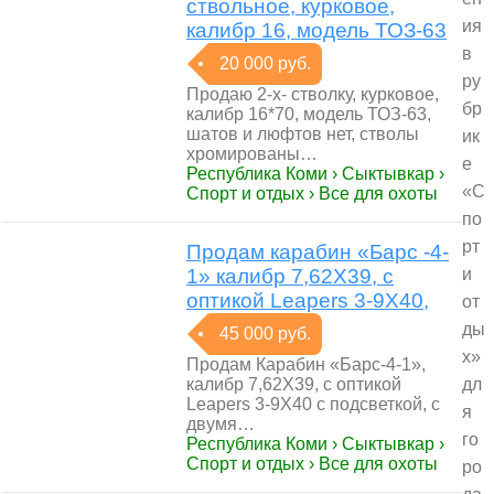
ствольное, курковое,
ия
калибр 16, модель ТОЗ-63
в
20 000 руб.
ру
Продаю 2-х- стволку, курковое,
бр
калибр 16*70, модель ТОЗ-63,
шатов и люфтов нет, стволы
ик
хромированы…
е
Республика Коми › Сыктывкар ›
«С
Спорт и отдых › Все для охоты
по
рт
Продам карабин «Барс -4-
1» калибр 7,62Х39, с
и
оптикой Leapers 3-9Х40,
от
ды
45 000 руб.
х»
Продам Карабин «Барс-4-1»,
калибр 7,62Х39, с оптикой
дл
Leapers 3-9Х40 с подсветкой, с
я
двумя…
го
Республика Коми › Сыктывкар ›
Спорт и отдых › Все для охоты
ро