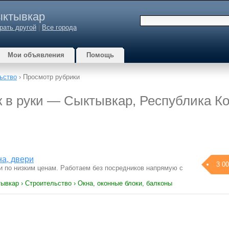
ктывкар
рать другой
|
Все города
Мои объявления
Помощь
ьство
› Просмотр рубрики
к в руки — Сыктывкар, Республика К
на, двери
3 00
и по низким ценам. Работаем без посредников напрямую с
ывкар › Строительство › Окна, оконные блоки, балконы