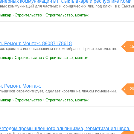
енерных коммуникаций в г. Сыктывкаре и республике Коми
ных коммуникаций для частных и юридических лиц под ключ. в г. Сыкты
ывкар › Строительство › Строительство, монтаж
. Ремонт. Монтаж. 89087178618
15
аж кровли с использованием пвх мембраны. При строительстве
ывкар › Строительство › Строительство, монтаж
. Ремонт. Монтаж.
20
льщиков отремонтирует, сделает кровлю на любом помещении.
ывкар › Строительство › Строительство, монтаж
етодом промышленного альпинизма, герметизация швов.
лнит Высотные работы методом промышленного альпинизма,