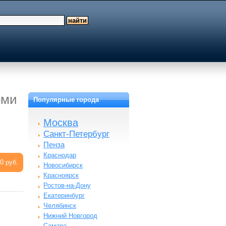
оми
Популярные города
Москва
Санкт-Петербург
Пенза
Краснодар
0 руб.
Новосибирск
Красноярск
Ростов-на-Дону
Екатеринбург
Челябинск
Нижний Новгород
Самара