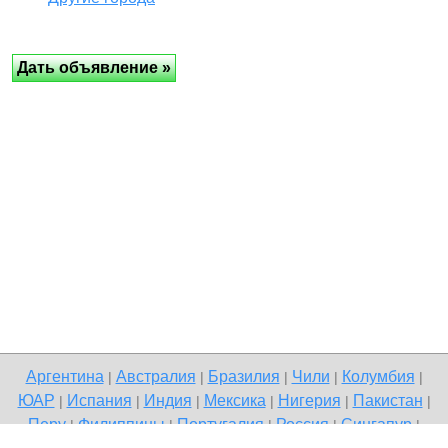
Аргентина
Австралия
Бразилия
Чили
Колумбия
|
|
|
|
|
ЮАР
Испания
Индия
Мексика
Нигерия
Пакистан
|
|
|
|
|
|
Перу
Филиппины
Португалия
Россия
Сингапур
|
|
|
|
|