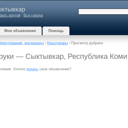
ктывкар
рать другой
|
Все города
Мои объявления
Помощь
оборудование, материалы
›
Канцтовары
› Просмотр рубрики
 руки — Сыктывкар, Республика Коми
вления. Хотите
подать
свое объявление?