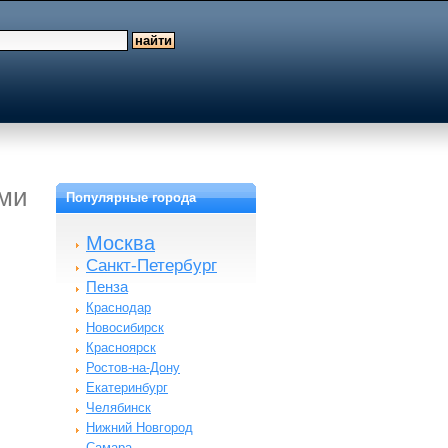
оми
Популярные города
Москва
Санкт-Петербург
Пенза
Краснодар
Новосибирск
Красноярск
Ростов-на-Дону
Екатеринбург
Челябинск
Нижний Новгород
Самара