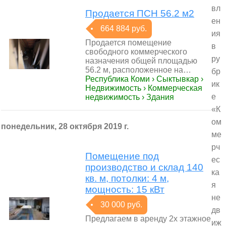
вл
Продается ПСН 56.2 м2
ен
664 884 руб.
ия
Продается помещение
в
свободного коммерческого
ру
назначения общей площадью
56.2 м, расположенное на…
бр
Республика Коми › Сыктывкар ›
ик
Недвижимость › Коммерческая
е
недвижимость › Здания
«К
ом
понедельник, 28 октября 2019 г.
ме
рч
Помещение под
ес
производство и склад 140
ка
кв. м, потолки: 4 м,
я
мощность: 15 кВт
не
30 000 руб.
дв
Предлагаем в аренду 2х этажное
иж