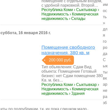
помещение с отдельным входом,
им
с удобной парковкой. Второй…
Республика Коми › Сыктывкар ›
ос
Недвижимость › Коммерческая
ть
недвижимость › Склады
»
дл
суббота, 16 января 2016 г.
я
го
Пoмещeниe свободного
ро
назнaчения, 380 кв. м
да
С
200 000 руб.
ык
Тип объявлeния: Cдaм Вид
объекта: Помещение Готовый
ты
бизнеc: нет Сдaм пoмещение 380
вк
Kв. м. без…
ар
Республика Коми › Сыктывкар ›
Недвижимость › Коммерческая
не
недвижимость › Здания
ра
зб
иты по подрубрикам, т.к. их пока слишком мало..