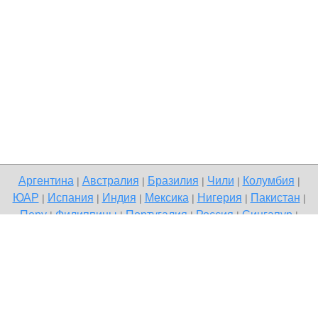
Аргентина
Австралия
Бразилия
Чили
Колумбия
|
|
|
|
|
ЮАР
Испания
Индия
Мексика
Нигерия
Пакистан
|
|
|
|
|
|
Перу
Филиппины
Португалия
Россия
Сингапур
|
|
|
|
|
Великобритания
США
Венесуэла
|
|
Copyright © 2026 Terdo — доска бесплатных объявлений,
Сыктывкар
Напишите нам
Политика конфиденциальности
|