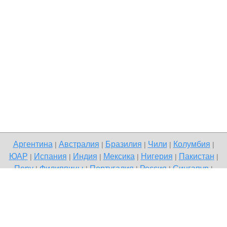
Аргентина
Австралия
Бразилия
Чили
Колумбия
|
|
|
|
|
ЮАР
Испания
Индия
Мексика
Нигерия
Пакистан
|
|
|
|
|
|
Перу
Филиппины
Португалия
Россия
Сингапур
|
|
|
|
|
Великобритания
США
Венесуэла
|
|
Copyright © 2026 Terdo — доска бесплатных объявлений,
Сыктывкар
Напишите нам
Политика конфиденциальности
|