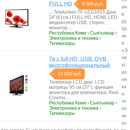
FULL HD
8 500 руб.
ия
…Telefunken TF-LED24S5 Диаг.
в
24"(61см.) FULL HD, HDMI, LED,
ру
медиаплеер USB, стерео,
монитор…
бр
Республика Коми › Сыктывкар ›
ик
Электроника и техника ›
е
Телевизоры
«Э
ле
Тв с full HD, USB. DVB,
многофункциональный
кт
ро
19 000 руб.
ни
Телевизор LCD диаг. LCD
ка
матрицы 95 см.(37"), функция
монитора для компьютера, Real
и
Cinema…
те
Республика Коми › Сыктывкар ›
Электроника и техника ›
хн
Телевизоры
ик
а»