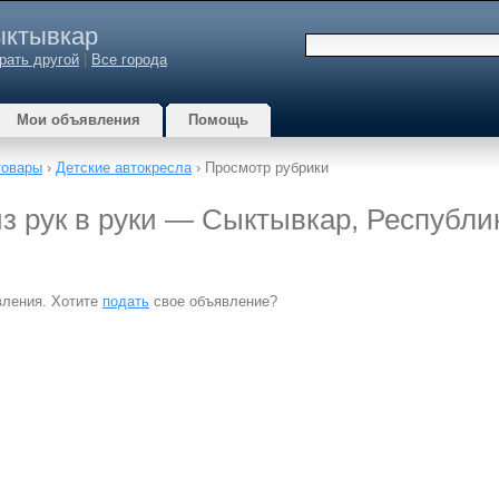
ктывкар
рать другой
|
Все города
Мои объявления
Помощь
товары
›
Детские автокресла
› Просмотр рубрики
из рук в руки — Сыктывкар, Республи
вления. Хотите
подать
свое объявление?