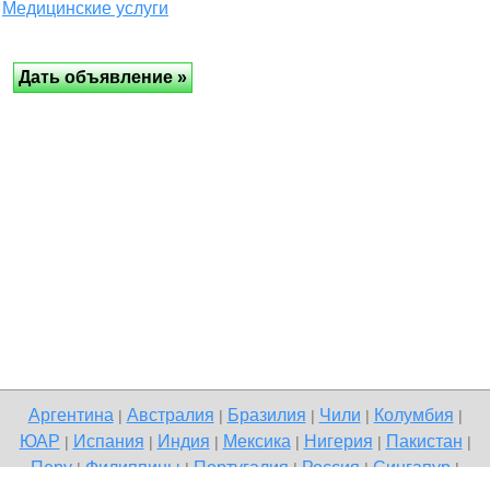
Медицинские услуги
Аргентина
Австралия
Бразилия
Чили
Колумбия
|
|
|
|
|
ЮАР
Испания
Индия
Мексика
Нигерия
Пакистан
|
|
|
|
|
|
Перу
Филиппины
Португалия
Россия
Сингапур
|
|
|
|
|